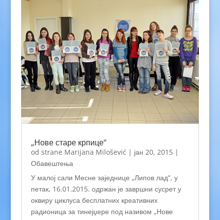
„Нове старе крпице“
od strane
Marijana Milošević
|
јан 20, 2015
|
Обавештења
У малој сали Месне заједнице „Липов лад“, у
петак, 16.01.2015. одржан је завршни сусрет у
оквиру циклуса бесплатних креативних
радионица за тинејџере под називом „Нове