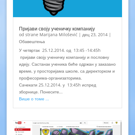
Пријави своју ученичку компанију
od strane
Marijana Milošević
|
дец 23, 2014
|
Обавештења
У четвртак 25.12.2014. од 13:45 -14:45h
пријави своју ученичку компанију и пословну
идеју. Састанак ученика биће одржан у заказано
време, у просторијама школе, са директорком и
професорима-организаторима.
Сачекати 25.12.2014. у 13:45h испред
зборнице. Понесите...
Више о томе ...