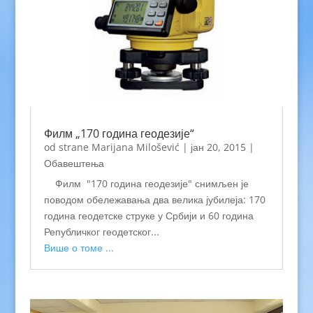
Филм „170 година геодезије“
od strane
Marijana Milošević
|
јан 20, 2015
|
Обавештења
Филм "170 година геодезије" снимљен је
поводом обележавања два велика јубилеја: 170
година геодетске струке у Србији и 60 година
Републичког геодетског...
Више о томе ...