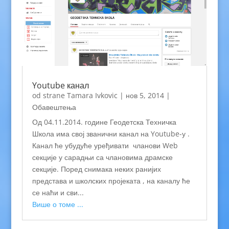
Youtube канал
od strane
Tamara Ivkovic
|
нов 5, 2014
|
Обавештења
Од 04.11.2014. године Геодетска Техничка
Школа има свој званични канал на Youtube-у .
Канал ће убудуће уређивати чланови Web
секције у сарадњи са члановима драмске
секције. Поред снимака неких ранијих
представа и школских пројеката , на каналу ће
се наћи и сви...
Више о томе ...