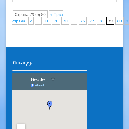
Страна 79 од 80
« Прва
страна
«
...
10
20
30
...
76
77
78
79
80
»
Локација