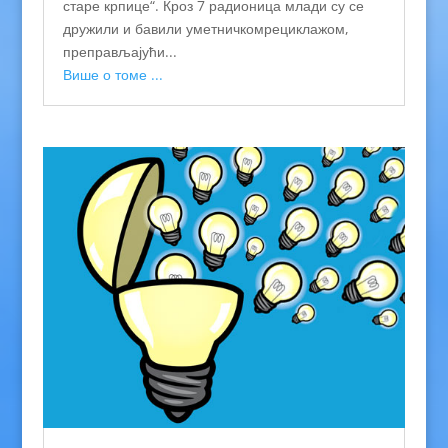
старе крпице“. Кроз 7 радионица млади су се
дружили и бавили уметничкомрециклажом,
преправљајући...
Више о томе ...