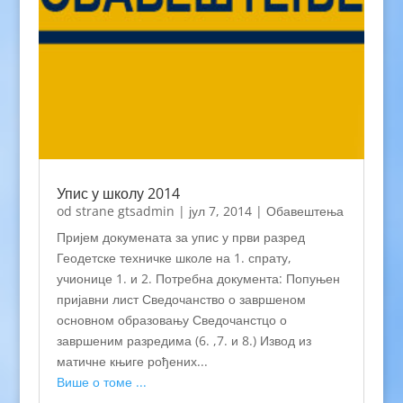
Упис у школу 2014
od strane
gtsadmin
|
јул 7, 2014
|
Обавештења
Пријем докумената за упис у први разред
Геодетске техничке школе на 1. спрату,
учионице 1. и 2. Потребна документа: Попуњен
пријавни лист Сведочанство о завршеном
основном образовању Сведочанстцо о
завршеним разредима (6. ,7. и 8.) Извод из
матичне књиге рођених...
Више о томе ...