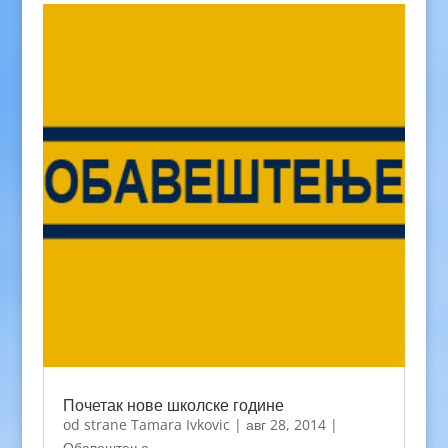
Почетак нове школске године
od strane
Tamara Ivkovic
|
авг 28, 2014
|
Обавештења