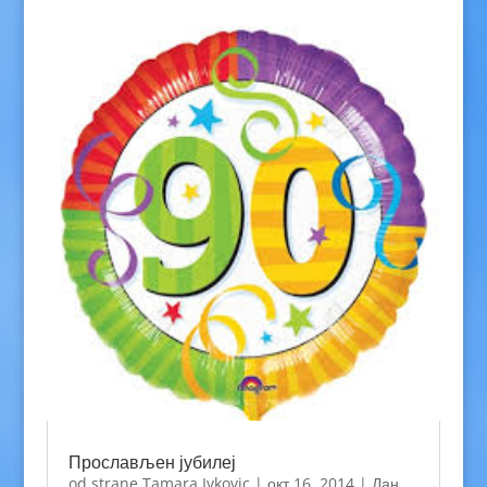
Прослављен јубилеј
od strane
Tamara Ivkovic
|
окт 16, 2014
|
Дан