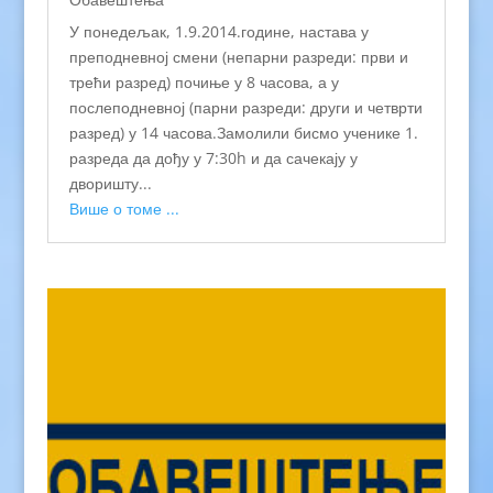
У понедељак, 1.9.2014.године, настава у
преподневној смени (непарни разреди: први и
трећи разред) почиње у 8 часова, а у
послеподневној (парни разреди: други и четврти
разред) у 14 часова.Замолили бисмо ученике 1.
разреда да дођу у 7:30h и да сачекају у
дворишту...
Више о томе ...