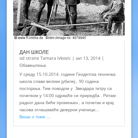
ДАН ШКОЛЕ
od strane
Tamara Ivkovic
|
окт 13, 2014
|
Обавештења
У среду 15.10.2014. године Геодетска техничка
школа слави велики јубилеј , 90 година
постојања. Тим поводом у Звездара тетру са
почетком у 14:00 одржаће се приредба . Ритам
радног дана биће промењен , а почетак и крај
часова оглашаваће дежурни ученици...
Више о томе ...