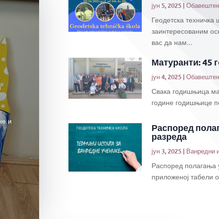
јун 5, 2025
|
Обавеште
Геодетска техничка 
заинтересованим ос
вас да нам...
Матуранти: 45 
јун 4, 2025
|
Обавеште
м
Свака годишњица мат
године годишњице пов
не и
Распоред полаг
разреда
јун 3, 2025
|
Ванредни 
Распоред полагања у
приложеној табели о