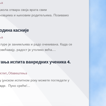
ња
школа отвара своја врата свим
новцима и њиховим родитељима. Позивамо
година касније
ња
уре је занимљива и радо очекивана. Када се
ећавају, радост је утолико већа....
ања испита ванредних ученика 4.
испит
,
Обавештења
 јунском испитном року можете погледати у
вде. Пуно среће!...