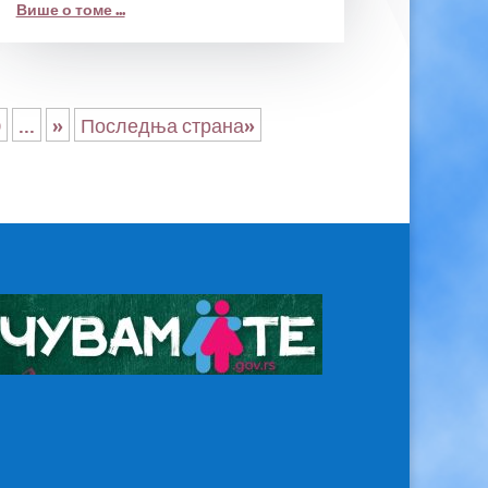
Више о томе ...
0
...
»
Последња страна»