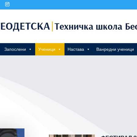
Запослени
Ученици
Настава
Ванредни ученици