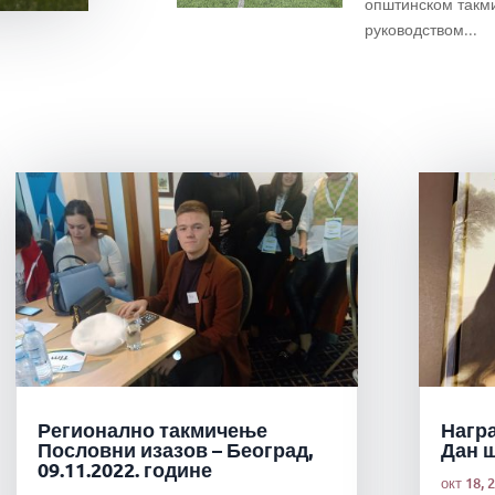
општинском такм
руководством...
Регионално такмичење
Нагр
Пословни изазов – Београд,
Дан 
09.11.2022. године
окт 18, 