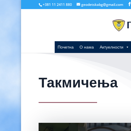
+381 11 2411 880
geodetskabg@gmail.com
Почетна
О нама
Актуелности
Такмичења