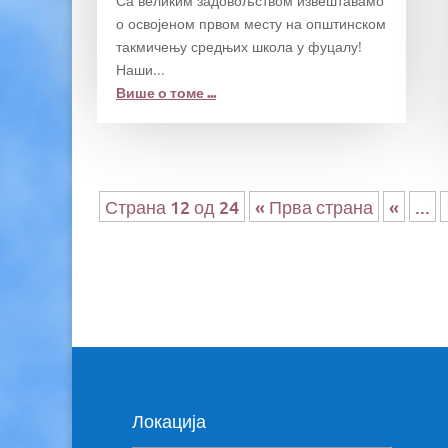
Са великим задовољством извештавамо
о освојеном првом месту на општинском
такмичењу средњих школа у фуцалу!
Наши...
Више о томе ...
Страна 12 од 24
« Прва страна
«
...
Локација