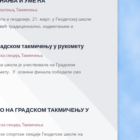
ЗНАЊА И УМЕЋА
ештења
,
Такмичења
та и геодезије, 21. март, у Геодетској школи
 већ традиционално, надметањем и
радском такмичењу у рукомету
ка секција
,
Такмичења
ка школа је учествовала на Градском
омету. У осмини финала победили смо
О НА ГРАДСКОМ ТАКМИЧЕЊУ У
ка секција
,
Такмичења
хе спортске секције Геодетске школе на