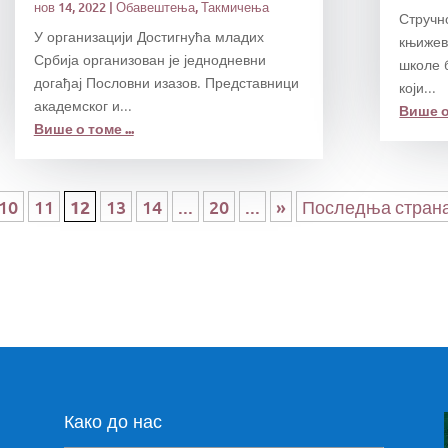
нов 14, 2022
|
Обавештења
,
Такмичења
Стручно
У организацији Достигнућа младих
књижев
Србија организован је једнодневни
школе 
догађај Пословни изазов. Представници
који...
академског и...
Више о 
Више о томе ...
10
11
12
13
14
...
20
...
»
Последња стран
Како до нас