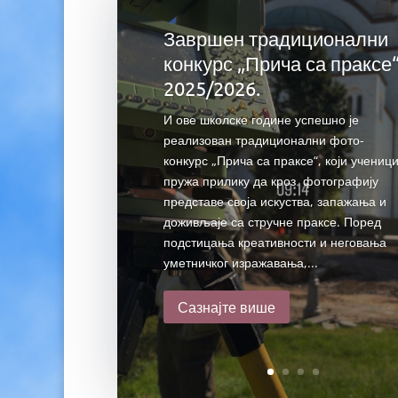
Завршен традиционални
конкурс „Прича са праксе
2025/2026.
И ове школске године успешно је
реализован традиционални фото-
конкурс „Прича са праксе“, који учениц
пружа прилику да кроз фотографију
представе своја искуства, запажања и
доживљаје са стручне праксе. Поред
подстицања креативности и неговања
уметничког изражавања,...
Сазнајте више