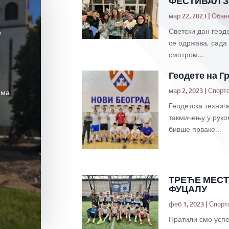
ФЕСТИВАЛ 
мар 22, 2023
|
Обав
Светски дан геоде
“
се одржава, сада
смотром...
Геодете на Г
мар 2, 2023
|
Спортс
има
Геодетска технич
такмичењу у рук
бивше прваке...
ТРЕЋЕ МЕСТ
ФУЦАЛУ
феб 1, 2023
|
Спортс
Пратили смо успе