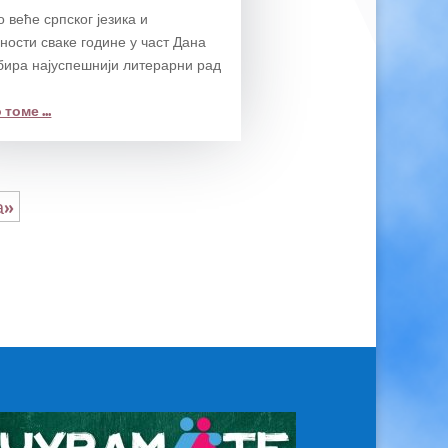
 веће српског језика и
ности сваке године у част Дана
бира најуспешнији литерарни рад
томе ...
а»