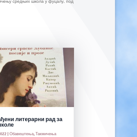
ичењу средњих школа у фуцалу, под
ађени литерарни рад за
школе
2022
|
Обавештења
,
Такмичења