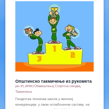
Општинско такмичење из рукомета
јан 31, 2016
|
Обавештења
,
Спортска секција
,
Такмичења
Геодетска техничка школа у женској
конкуренцији, у свом ослабљеном саставу, на