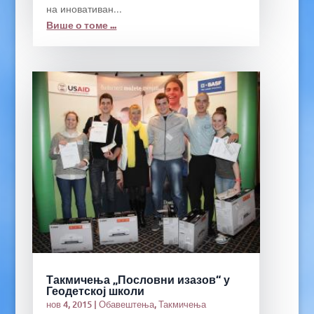
на иновативан...
Више о томе ...
Такмичења „Пословни изазов“ у
Геодетској школи
нов 4, 2015
|
Обавештења
,
Такмичења