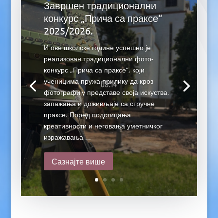
Завршен традиционални
конкурс „Прича са праксе“
2025/2026.
И ове школске године успешно је
реализован традиционални фото-
конкурс „Прича са праксе“, који
ученицима пружа прилику да кроз
фотографију представе своја искуства,
запажања и доживљаје са стручне
праксе. Поред подстицања
креативности и неговања уметничког
изражавања,...
Сазнајте више