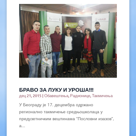
БРАВО ЗА ЛУКУ И УРОША!!!
дец 21, 2015
|
Обавештења
,
Радионице
,
Такмичења
У Београду је 17. децембра одржано
регионално такмичење средњошколаца у
предузетничким вештинама “Пословни изазов”,
а...