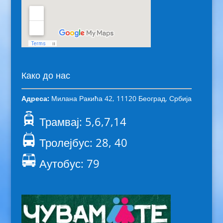
Како до нас
Адреса:
Милана Ракића 42, 11120 Београд, Србија
Трамвај: 5,6,7,14
Тролејбус: 28, 40
Аутобус: 79