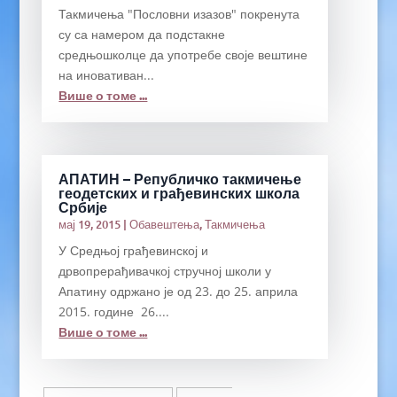
Такмичења "Пословни изазов" покренута
су са намером да подстакне
средњошколце да употребе своје вештине
на иновативан...
Више о томе ...
АПАТИН – Републичко такмичење
геодетских и грађевинских школа
Србије
мај 19, 2015
|
Обавештења
,
Такмичења
У Средњој грађевинској и
дрвопрерађивачкој стручној школи у
Апатину одржано је од 23. до 25. априла
2015. године 26....
Више о томе ...