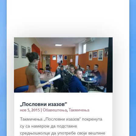
„Пословни изазов“
нов 5, 2015
|
Обавештења
,
Такмичења
Такмичења „Пословни изазов“ покренута
су са намером да подстакне
средњошколце да употребе своје вештине