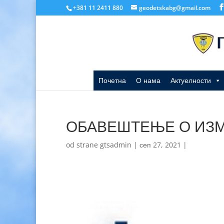
+381 11 2411 880
geodetskabg@gmail.com
Почетна
О нама
Актуелности
ОБАВЕШТЕЊЕ О ИЗМ
od strane
gtsadmin
|
сеп 27, 2021
|