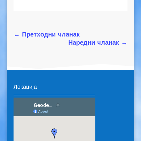
←
Претходни чланак
Наредни чланак
→
Локација