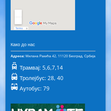
Како до нас
Адреса:
Милана Ракића 42, 11120 Београд, Србија
Трамвај: 5,6,7,14
Тролејбус: 28, 40
Аутобус: 79