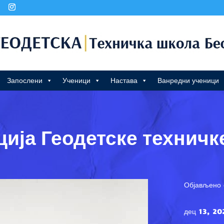
Запослени
Ученици
Настава
Ванредни ученици
ција Геодетске техничк
Објављено 
дец 13, 20