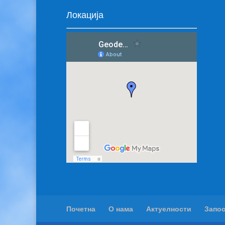
Локација
Почетна
О нама
Актуелности
Запо