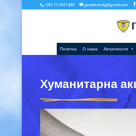
+381 11 2411 880
geodetskabg@gmail.com
Почетна
О нама
Актуелности
Хуманитарна ак