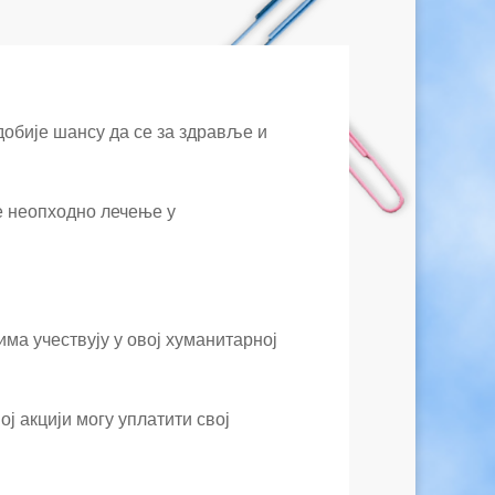
добије шансу да се за здравље и
е неопходно лечење у
ма учествују у овој хуманитарној
ј акцији могу уплатити свој