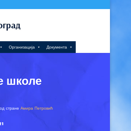
Организација
Документа
е школе
од стране
Амира Петровић
21