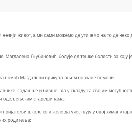
нечији живот, а ми сами можемо да утичемо на то да неко 
е, Магдалена Љубиновић, болује од тешке болести за коју ј
 за помоћ Магдалени прикупљањем новчане помоћи.
авнике, садашње и бивше, да у складу са својим могућности
ати одељењским старешинама.
пријатељи школе који желе да учествују у овој хуманитарно
них родитеља: