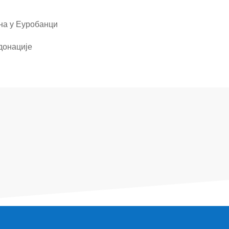
на у Еуробанци
донације