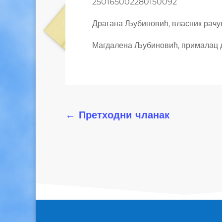
250165002280150092
Драгана Љубиновић, власник рачу
Магдалена Љубиновић, прималац 
←
Претходни чланак