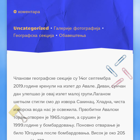
0 коментара
Uncategorized
·
Галерије фотографија
·
Географска секција
·
Обавештења
Чланови географске секције су 14ог септембра
2019.године кренули на излет до Авале. Диван, сунчан
дан улепшао је овај излет малој групи.Лаганом
шетњом стигли смо до извора Сакинац. Хладна, чиста
изворска вода нас је освежила. Првобитни Авалски
торањ отворен је 1965.године, а срушен је
1999.године у бомбардовању. Поновно отварање је
било 10година после бомбардовања. Висок је око 205