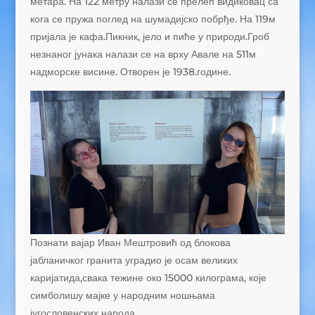
метара. На 122 метру налази се прелеп видиковац са
кога се пружа поглед на шумадијско побрђе. На 119м
пријала је кафа.Пикник, јело и пиће у природи.Гроб
незнаног јунака налази се на врху Авале на 511м
надморске висине. Отворен је 1938.године.
Познати вајар Иван Мештровић од блокова
јабланичког гранита уградио је осам великих
каријатида,свака тежине око 15000 килограма, које
симболишу мајке у народним ношњама
југословенских народа.