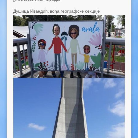
Душица Ивандић, вођа географске секције