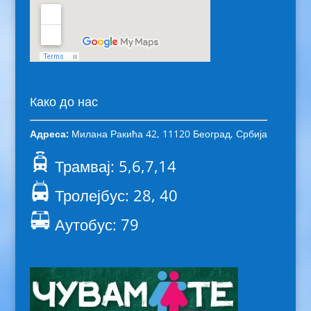
Како до нас
Адреса:
Милана Ракића 42, 11120 Београд, Србија
Трамвај: 5,6,7,14
Тролејбус: 28, 40
Аутобус: 79