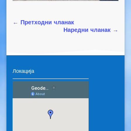
←
Претходни чланак
Наредни чланак
→
Локација