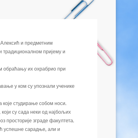
 Алексић и предметним
 традиционалном пријему и
ом обраћању их охрабрио при
вање у ком су упознали ученике
а које студирање собом носи.
који су сада неки од најбољих
оз просторије зграде факултета.
ећ успешне сарадње, али и