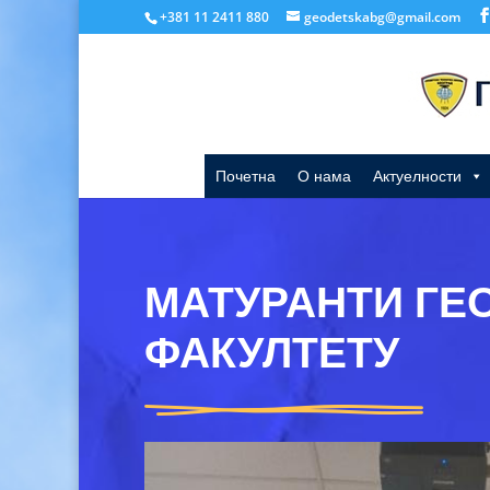
+381 11 2411 880
geodetskabg@gmail.com
Почетна
О нама
Актуелности
МАТУРАНТИ ГЕ
ФАКУЛТЕТУ