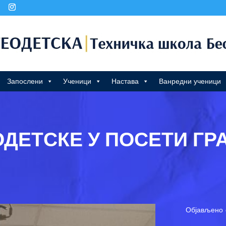
Запослени
Ученици
Настава
Ванредни ученици
ОДЕТСКЕ У ПОСЕТИ Г
Објављено 