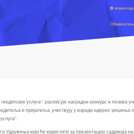
0 коментар
Обавештењ
геодетских услуга“
расписује наградни конкурс и позива у
 родитеља и пријатеља, учествују у изради идејног решења 
услуга“.
ого Удружења који ће користити за презентацију садржаја н