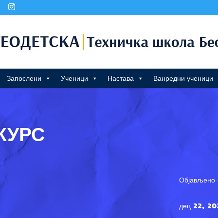
Запослени
Ученици
Настава
Ванредни ученици
КУРС
Објављено 
дец 22, 20