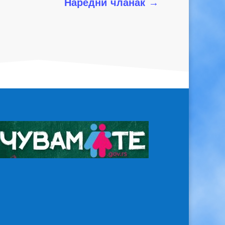
Наредни чланак
→