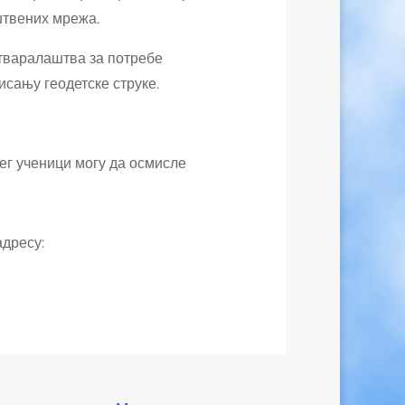
штвених мрежа.
стваралаштва за потребе
исању геодетске струке.
јег ученици могу да осмисле
адресу: