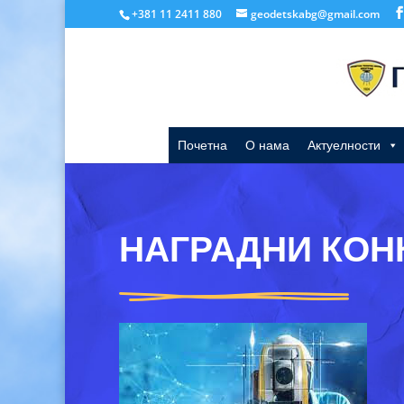
+381 11 2411 880
geodetskabg@gmail.com
Почетна
О нама
Актуелности
НАГРАДНИ КОН