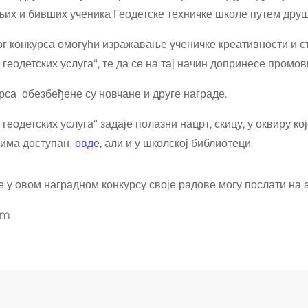
их и бивших ученика Геодетске техничке школе путем дру
ог конкурса омогући изражавање ученичке креативности и 
еодетских услуга“, те да се на тај начин допринесе промов
рса
обезбеђене су новчане и друге награде.
еодетских услуга“ задаје полазни нацрт, скицу, у оквиру ко
ницима доступан
овде
, али и у школској библиотеци.
 у овом наградном конкурсу своје радове могу послати на 
om