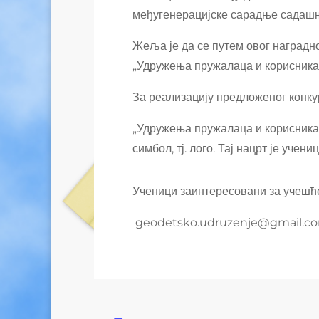
међугенерацијске сарадње садашњ
Жеља је да се путем овог наградн
„Удружења пружалаца и корисника г
За реализацију предложеног конку
„Удружења пружалаца и корисника г
симбол, тј. лого. Тај нацрт је уче
Ученици заинтересовани за учешће
geodetsko.udruzenje@gmail.c