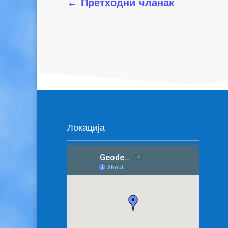
←
Претходни чланак
Локација