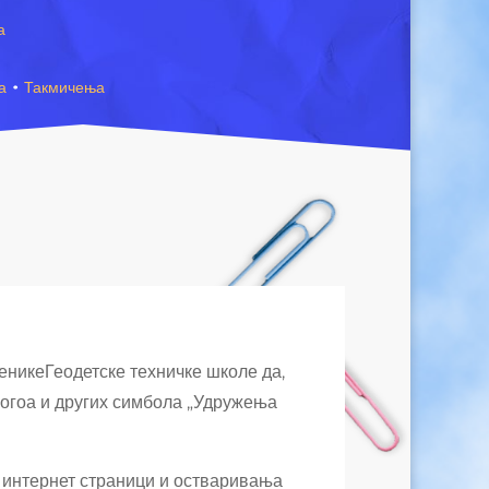
а
а
·
Такмичења
ченикеГеодетске техничке школе да,
логоа и других симбола „Удружења
а интернет страници и остваривања