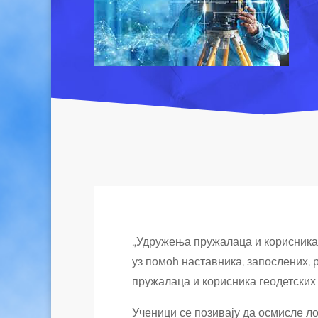
„Удружења пружалаца и корисника 
уз помоћ наставника, запослених,
пружалаца и корисника геодетских 
Ученици се позивају да осмисле л