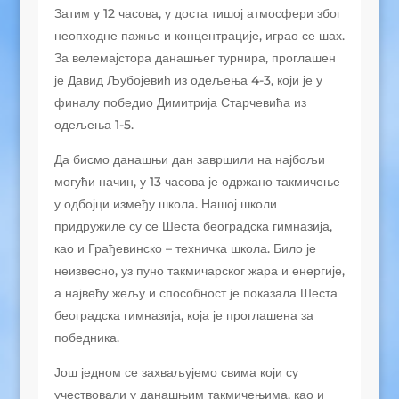
Затим у 12 часова, у доста тишој атмосфери због
неопходне пажње и концентрације, играо се шах.
За велемајстора данашњег турнира, проглашен
је Давид Љубојевић из одељења 4-3, који је у
финалу победио Димитрија Старчевића из
одељења 1-5.
Да бисмо данашњи дан завршили на најбољи
могући начин, у 13 часова је одржано такмичење
у одбојци између школа. Нашој школи
придружиле су се Шеста београдска гимназија,
као и Грађевинско – техничка школа. Било је
неизвесно, уз пуно такмичарског жара и енергије,
а највећу жељу и способност је показала Шеста
београдска гимназија, која је проглашена за
победника.
Још једном се захваљујемо свима који су
учествовали у данашњим такмичењима, као и