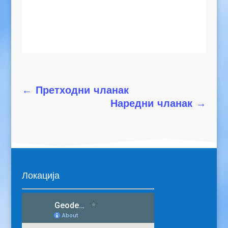
←
Претходни чланак
Наредни чланак
→
Локација