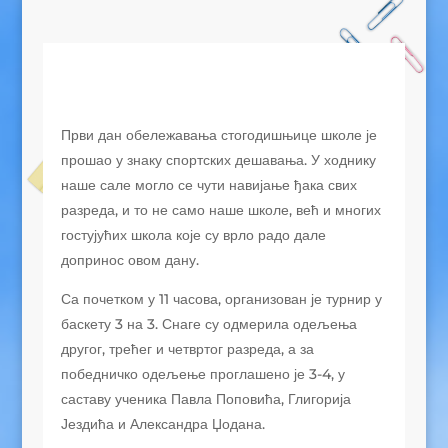
Први дан обележавања стогодишњице школе је
прошао у знаку спортских дешавања. У ходнику
наше сале могло се чути навијање ђака свих
разреда, и то не само наше школе, већ и многих
гостујућих школа које су врло радо дале
допринос овом дану.
Са почетком у 11 часова, организован је турнир у
баскету 3 на 3. Снаге су одмерила одељења
другог, трећег и четвртог разреда, а за
победничко одељење проглашено је 3-4, у
саставу ученика Павла Поповића, Глигорија
Јездића и Александра Џодана.