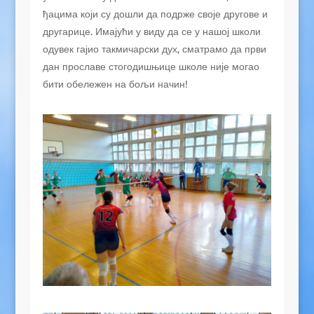
ђацима који су дошли да подрже своје другове и
другарице. Имајући у виду да се у нашој школи
одувек гајио такмичарски дух, сматрамо да први
дан прославе стогодишњице школе није могао
бити обележен на бољи начин!