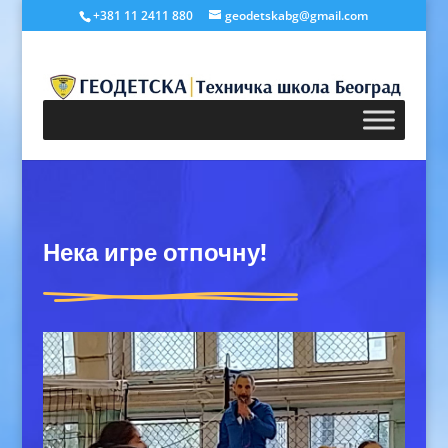
+381 11 2411 880
geodetskabg@gmail.com
Нека игре отпочну!