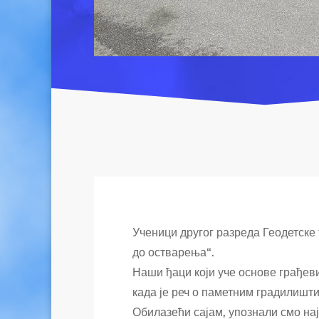
Ученици другог разреда Геодетске 
до остварења“.
Наши ђаци који уче основе грађев
када је реч о паметним градилиш
Обилазећи сајам, упознали смо на