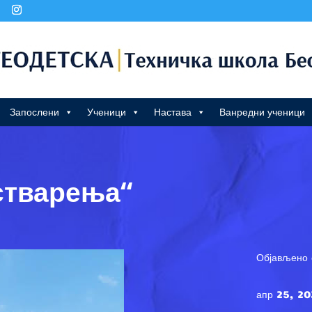
Запослени
Ученици
Настава
Ванредни ученици
остварења“
Објављено 
апр 25, 20