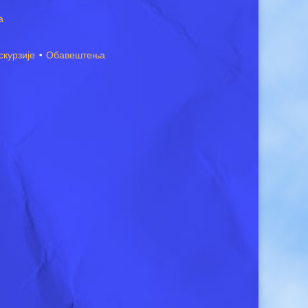
а
скурзије
·
Обавештења