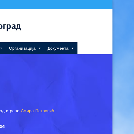
Организација
Документа
од стране
Амира Петровић
24