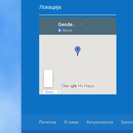
Локација
Почетна
О нама
Актуелности
Запо