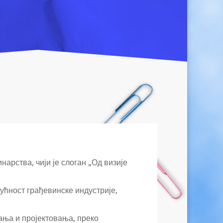
арства, чији је слоган „Од визије
ућност грађевинске индустрије,
ања и пројектовања, преко