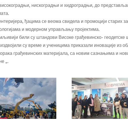
 високоградњи, нискоградњи и хидроградњи, до представља
лата.
ентеријера, ђацима се веома свидела и промоцији старих зан
логијама и модерном управљању пројектима.
имљивији били су штандови Високе грађевинско- геодетске ш
издвојили су време и ученицима приказали иновације из обл
зорака грађевинских материјала, са новим сазнањима и нови
е „.