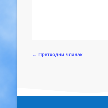
←
Претходни чланак