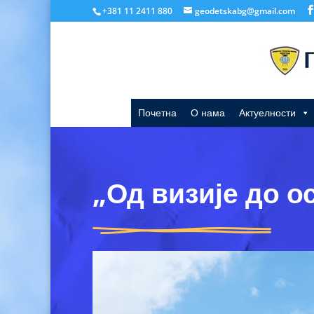
+381 11 2411 880
geodetskabg@gmail.com
Почетна
О нама
Актуелности
„Од визије до 