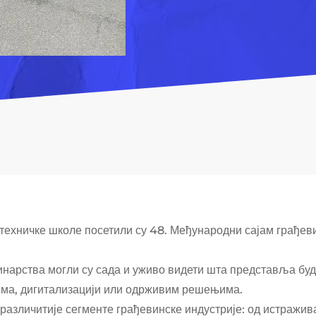
техничке школе посетили су 48. Међународни сајам грађевин
инарства могли су сада и уживо видети шта представља буд
тима, дигитализацији или одрживим решењима.
јразличитије сегменте грађевинске индустрије: од истражив