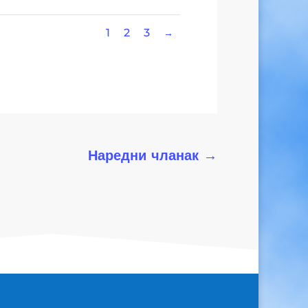
1
2
3
Наредни чланак
→