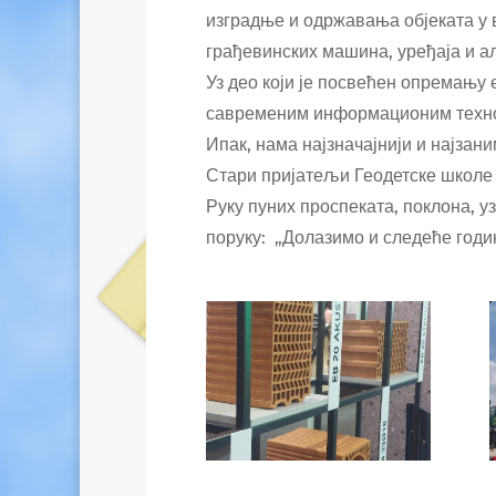
изградње и одржавања објеката у
грађевинских машина, уређаја и а
Уз део који је посвећен опремању 
савременим информационим техно
Ипак, нама најзначајнији и најзан
Стари пријатељи Геодетске школе 
Руку пуних проспеката, поклона, у
поруку: „Долазимо и следеће годин