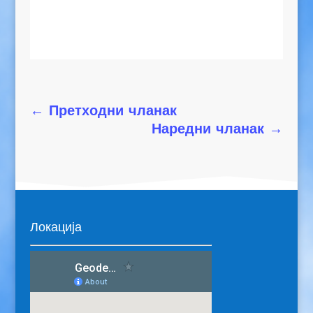
←
Претходни чланак
Наредни чланак
→
Локација