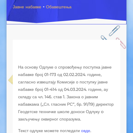
Јавне набавке
·
Обавештења
На основу Одлуке о спровођењу поступка јавне
набавке број 01-173 од 02.02.2024. године,
сагласно извештају Комисије о поступку јавне
набавке број 01-414 од 04.03.2024. године, ау
складу са чл. 146. став 1. Закона о јавним
набавкама („Сл. гласник РС“, бр. 91/19) директор
Геодетске техничке школе доноси Одлуку o
закључењу оквирног споразума.
Текст одлуке можете погледати
овде
.