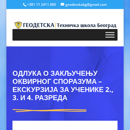
+381 11 2411 880
geodetskabg@gmail.com
ОДЛУКА О ЗАКЉУЧЕЊУ
ОКВИРНОГ СПОРАЗУМА –
ЕКСКУРЗИЈА ЗА УЧЕНИКЕ 2.,
3. И 4. РАЗРЕДА