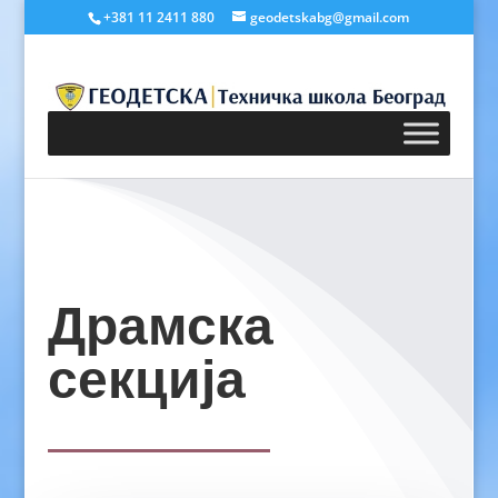
+381 11 2411 880
geodetskabg@gmail.com
Драмска
секција