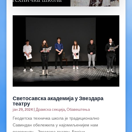
Светосавска академија у Звездара
театру
јан 29, 2024
|
Драмска секција
,
Обавештења
Геодетска техничка школа је традиционално
Савиндан обележила у најомиљенијем нам
позоришту – Звездара театру. Бројни...