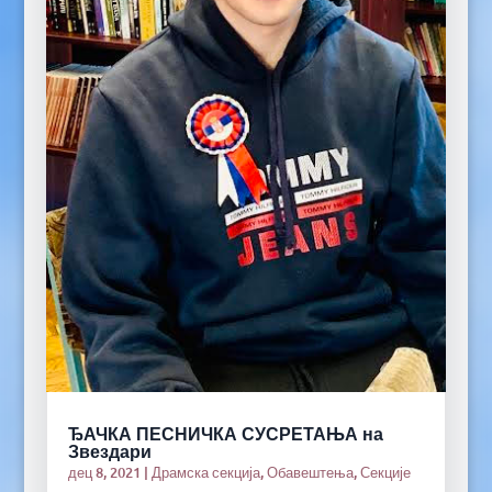
ЂАЧКА ПЕСНИЧКА СУСРЕТАЊА на
Звездари
дец 8, 2021
|
Драмска секција
,
Обавештења
,
Секције