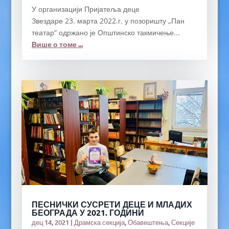
У организацији Пријатеља деце
Звездаре 23. марта 2022.г. у позоришту „Пан
театар“ одржано је Општинско такмичење...
Више о томе ...
ПЕСНИЧКИ СУСРЕТИ ДЕЦЕ И МЛАДИХ
БЕОГРАДА У 2021. ГОДИНИ
дец 14, 2021
|
Драмска секција
,
Обавештења
,
Секције