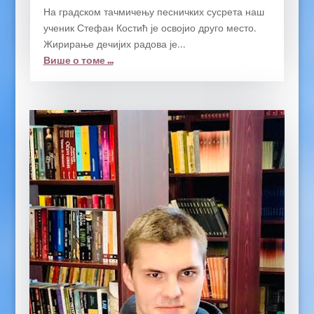
На градском тачмичењу песничких сусрета наш
ученик Стефан Костић је освојио друго место.
Жирирање дечијих радова је...
Више о томе ...