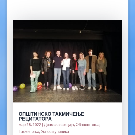
ОПШТИНСКО ТАКМИЧЕЊЕ
РЕЦИТАТОРА
мар 28, 2022
|
Драмска секција
,
Обавештења
,
Такмичења
,
Успеси ученика