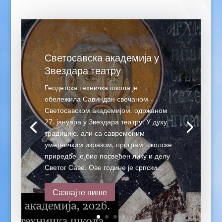
Светосавска академија у
Звездара театру
Геодетска техничка школа је
обележила Савиндан свечаном
Светосавском академијом, одржаном
27. јануара у Звездара театру. У духу
традиције, али са савременим
уметничким изразом, програм школске
приредбе је био посвећен лику и делу
Светог Саве. Ове године је српски...
Сазнајте више