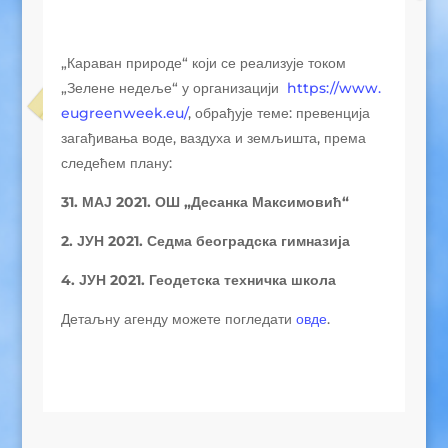
„Караван природе“ који се реализује током
„Зелене недеље“ у организацији
https://www.
eugreenweek.eu/
, обрађује теме: превенција
загађивања воде, ваздуха и земљишта, према
следећем плану:
31. МАЈ 2021.
ОШ „Десанка Максимовић“
2. ЈУН
2021. Седма београдска гимназија
4. ЈУН 2021. Геодетска техничка школа
Детаљну агенду можете погледати
овде
.