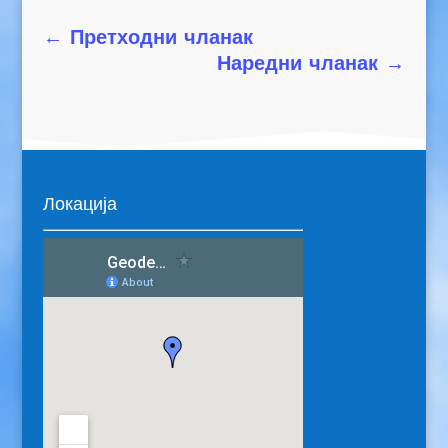
←
Претходни чланак
Наредни чланак
→
Локација