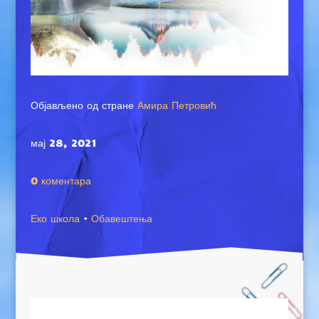
Објављено од стране
Амира Петровић
мај 28, 2021
0 коментара
Еко школа
·
Обавештења