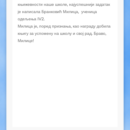
књижевности наше школе, најуспешнији задатак
је написала Бранковић Милица, ученица
одељења IV2.
Милица је, поред признања, као награду добила
књигу за успомену на школу и свој рад. Браво,
Милице!