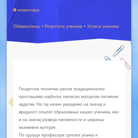
0 коментара
Обавештења
·
Резултати ученика
·
Успеси ученика
Геодетска техничка школа традиционално
проглашава најбоље написан матурски писмени
задатак. На тај начин указујемо на значај и
вредност општег образовања наших ученика, као
и на значај развоја писмености и ширења
књижевне културе.
По одлуци професора српског језика и