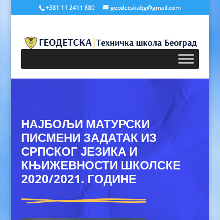
+381 11 2411 880
geodetskabg@gmail.com
НАЈБОЉИ МАТУРСКИ
ПИСМЕНИ ЗАДАТАК ИЗ
СРПСКОГ ЈЕЗИКА И
КЊИЖЕВНОСТИ ШКОЛСКЕ
2020/2021. ГОДИНЕ