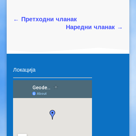
←
Претходни чланак
Наредни чланак
→
Локација