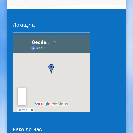
Локација
Како до нас