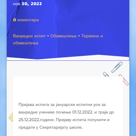
нов 30, 2022
0 коментара
Ванредни испит
·
Обавештења
·
Термини и
обавештења
Пријава испита за јануарски испитни рок за
ванредне ученике почиње 01.12.2022. и траје до
25.12.2022.године. Пријаву испита попунити и
предати у Секретаријату школе.