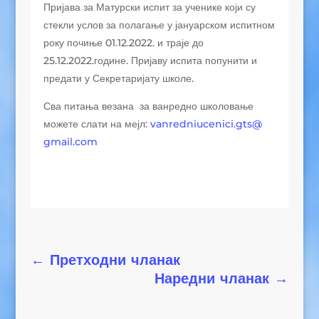
Пријава за Матурски испит за ученике који су
стекли услов за полагање у јануарском испитном
року почиње 01.12.2022. и траје до
25.12.2022.године. Пријаву испита попунити и
предати у Секретаријату школе.
Сва питања везана за ванредно школовање
можете слати на мејл:
vanredniucenici.gts@
gmail.com
←
Претходни чланак
Наредни чланак
→