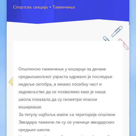
Спортска секција
·
Такмичења
Општинско такмичење у кошарци за дечаке
средњошколског узраста одржано је последње
недеље октобра, а имамо посебну част и
задовољство да се похвалимо како је наша
школа показала да су геометри опасни
кошаркаши.
За титулу најбоље екипе са територије општине
Звездара такмичи ли су се ученици звездарских
средњих школа.