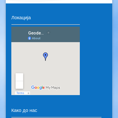
Локација
Како до нас