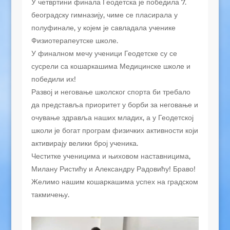
У четвртини финала Геодетска је победила 7.
београдску гимназију, чиме се пласирала у
полуфинале, у којем је савладала ученике
Физиотерапеутске школе.
У финалном мечу ученици Геодетске су се
сусрели са кошаркашима Медицинске школе и
победили их!
Развој и неговање школског спорта би требало
да представља приоритет у борби за неговање и
очување здравља наших младих, а у Геодетској
школи је богат програм физичких активности који
активирају велики број ученика.
Честитке ученицима и њиховом наставницима,
Милану Ристићу и Александру Радовићу! Браво!
Желимо нашим кошаркашима успех на градском
такмичењу.