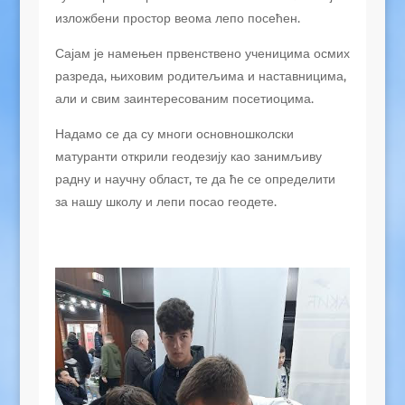
изложбени простор веома лепо посећен.
Сајам је намењен првенствено ученицима осмих
разреда, њиховим родитељима и наставницима,
али и свим заинтересованим посетиоцима.
Надамо се да су многи основношколски
матуранти открили геодезију као занимљиву
радну и научну област, те да ће се определити
за нашу школу и лепи посао геодете.