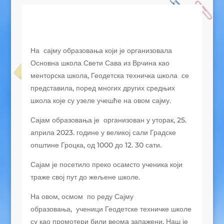
На сајму образовања који је организовала
Основна школа Свети Сава из Врчина као
менторска школа, Геодетска техничка школа се
представила, поред многих других средњих
школа које су узеле учешће на овом сајму.
Сајам образовања је организован у уторак, 25.
априла 2023. године у великој сали Градске
општине Гроцка, од 1000 до 12. 30 сати.
Сајам је посетило преко осамсто ученика који
траже свој пут до жељене школе.
На овом, осмом по реду Сајму
образовања, ученици Геодетске техничке школе
су као промотери били веома запажени. Наш је