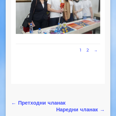
1
2
←
Претходни чланак
Наредни чланак
→