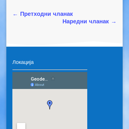
←
Претходни чланак
Наредни чланак
→
Локација