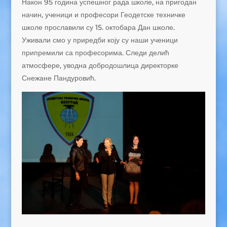
Након 95 година успешног рада школе, на пригодан
начин, ученици и професори Геодетске техничке
школе прославили су 15. октобара Дан школе.
Уживали смо у приредби коју су наши ученици
припремили са професорима. Следи делић
атмосфере, уводна добродошлица директорке
Снежане Пандуровић.