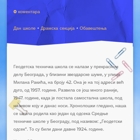
0 коментара
Дан школе
·
Драмска секција
·
Обавештења
Геодетска техничка школа се налази у прекрасном
делу Београда, у близини звездарске шуме, у улици
Милана Ракића, на броју 42. Она је на тој адреси већ
дуго, од 1957. године. Развила се још много раније,
1947. године, када је постала самостална школа, под
називом коју и данас носи. Хронолошки гледано, наша
се школа родила као један од одсека Средње
техничке школе у Београду, под називом: „Геодетски
одсек“. То су били дани давне 1924. године.