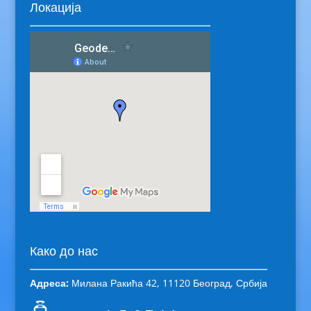
Локација
Како до нас
Адреса:
Милана Ракића 42, 11120 Београд, Србија