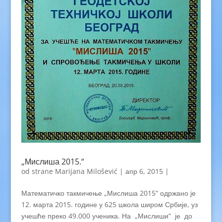
„Мислиша 2015.“
od strane
Marijana Milošević
|
апр 6, 2015
|
Математичко такмичење „Мислиша 2015“ одржано је
12. марта 2015. године у 625 школа широм Србије, уз
учешће преко 49.000 ученика. На „Мислиши“ је до