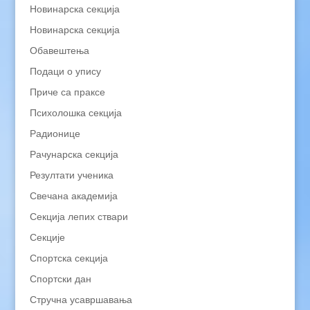
Новинарска секција
Новинарска секција
Обавештења
Подаци о упису
Приче са праксе
Психолошка секција
Радионице
Рачунарска секција
Резултати ученика
Свечана академија
Секција лепих ствари
Секције
Спортска секција
Спортски дан
Стручна усавршавања