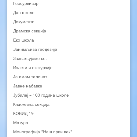
Геосурвивор
Дан школе
Документи
Драмска секција
Еко школа
Занимљива геодезија
Захваљујемо се.
Излети и екскурзије
Ја имам таленат
Јавне набавке
Јубилеј – 100 година школе
Књижевна секција
КОВИД 19
Матура
Монографија "Наш први век"