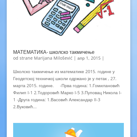
МАТЕМАТИКА- школско такмичење
od strane
Marijana Milošević
|
апр 1, 2015
|
Школско такмичење из математике 2015. године у
Геодетској техничкој школи одржано је у петак , 27.
марта 2015. године. -Прва година: 1.Гомилановић
Филип I-1 2.Тодоровић Марко I-5 3.Пуповац Никола I-
1 -Друга година: 1.Васовић Александар II-3
2.Вуковић...