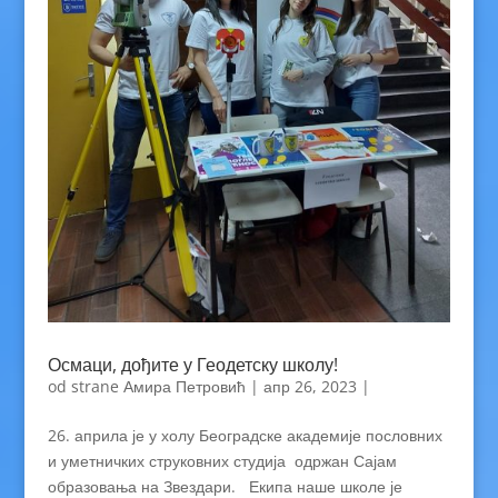
Осмаци, дођите у Геодетску школу!
od strane
Амира Петровић
|
апр 26, 2023
|
26. априла је у холу Београдске академије пословних
и уметничких струковних студија одржан Сајам
образовања на Звездари. Екипа наше школе је