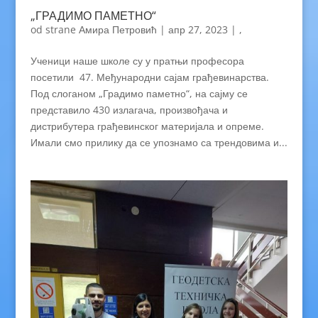
„ГРАДИМО ПАМЕТНО“
od strane
Амира Петровић
|
апр 27, 2023
|
,
Ученици наше школе су у пратњи професора
посетили 47. Међународни сајам грађевинарства.
Под слоганом „Градимо паметно“, на сајму се
представило 430 излагача, произвођача и
дистрибутера грађевинског материјала и опреме.
Имали смо прилику да се упознамо са трендовима и...