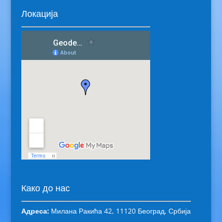
Локација
Како до нас
Адреса:
Милана Ракића 42, 11120 Београд, Србија