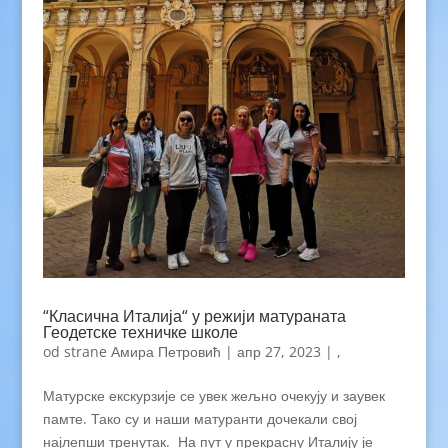
“Класична Италија“ у режији матураната
Геодетске техничке школе
od strane
Амира Петровић
|
апр 27, 2023
|
,
Матурске екскурзије се увек жељно очекују и заувек
памте. Тако су и наши матуранти дочекали свој
најлепши тренутак. На пут у прекрасну Италију је