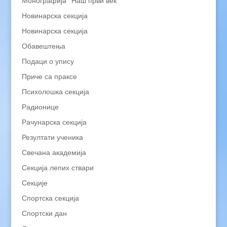
Монографија "Наш први век"
Новинарска секција
Новинарска секција
Обавештења
Подаци о упису
Приче са праксе
Психолошка секција
Радионице
Рачунарска секција
Резултати ученика
Свечана академија
Секција лепих ствари
Секције
Спортска секција
Спортски дан