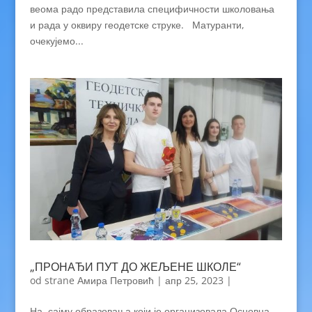
веома радо представила специфичности школовања
и рада у оквиру геодетске струке. Матуранти,
очекујемо...
„ПРОНАЂИ ПУТ ДО ЖЕЉЕНЕ ШКОЛЕ“
od strane
Амира Петровић
|
апр 25, 2023
|
На сајму образовања који је организовала Основна