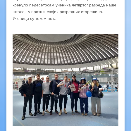
кренуло педесетосам ученика четвртог разреда наше
школе, у пратњи својих разредних старешина.
Ученици су током пет...