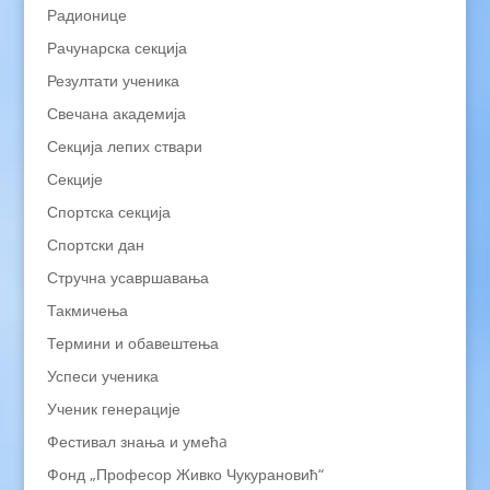
Радионице
Рачунарска секција
Резултати ученика
Свечана академија
Секција лепих ствари
Секције
Спортска секција
Спортски дан
Стручна усавршавања
Такмичења
Термини и обавештења
Успеси ученика
Ученик генерације
Фестивал знања и умећa
Фонд „Професор Живко Чукурановић“