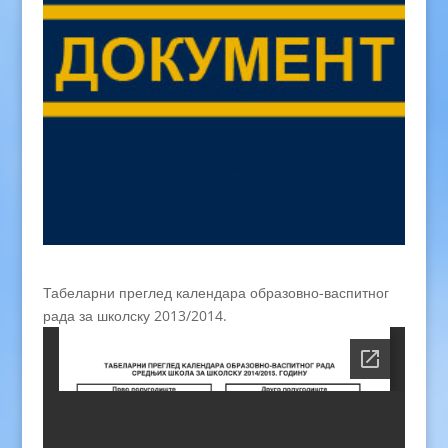
Табеларни преглед календара образовно-васпитног
рада за школску 2013/2014.