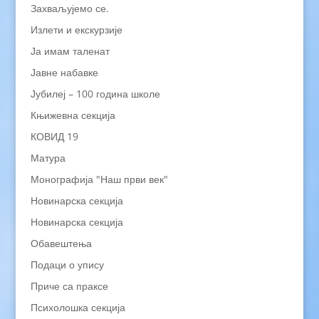
Захваљујемо се.
Излети и екскурзије
Ја имам таленат
Јавне набавке
Јубилеј – 100 година школе
Књижевна секција
КОВИД 19
Матура
Монографија "Наш први век"
Новинарска секција
Новинарска секција
Обавештења
Подаци о упису
Приче са праксе
Психолошка секција